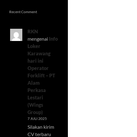
Recent Comment
RKN
mengenai
Info
Loker
Karawang
hari ini
Operator
Forklift – PT
Alam
Perkasa
Lestari
(Wings
Group)
7 JULI 2025
Silakan kirim
CV terbaru