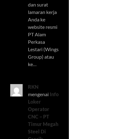
dan surat
lamaran kerja
Anda ke
website resmi
PT Alam
Perkasa
Lestari (Wings
Group) atau
ke…
RKN
mengenai
Info
Loker
Operator
CNC – PT
Timur Megah
Steel Di
Gresik