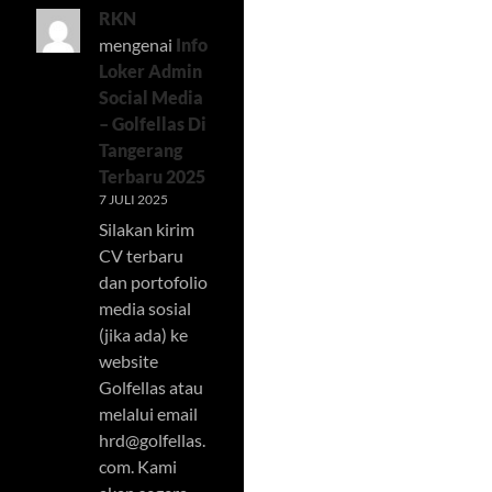
RKN
mengenai
Info
Loker Admin
Social Media
– Golfellas Di
Tangerang
Terbaru 2025
7 JULI 2025
Silakan kirim
CV terbaru
dan portofolio
media sosial
(jika ada) ke
website
Golfellas atau
melalui email
hrd@golfellas.
com
. Kami