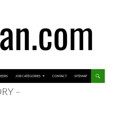
REERS
JOB CATEGORIES
CONTACT
SITEMAP
RY –