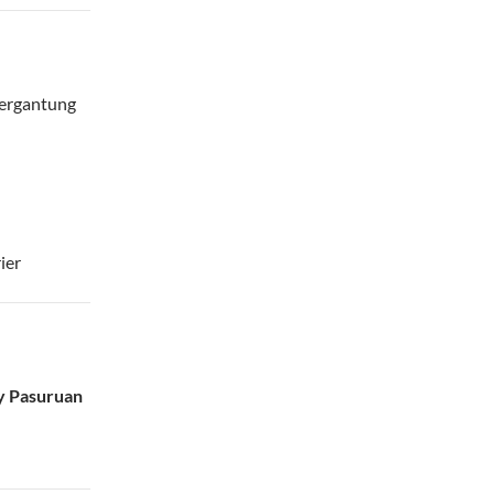
ergantung
ier
y Pasuruan