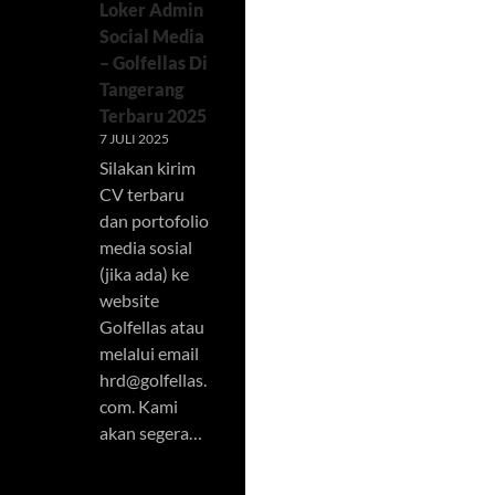
Loker Admin
Social Media
– Golfellas Di
Tangerang
Terbaru 2025
7 JULI 2025
Silakan kirim
CV terbaru
dan portofolio
media sosial
(jika ada) ke
website
Golfellas atau
melalui email
hrd@golfellas.
com
. Kami
akan segera…