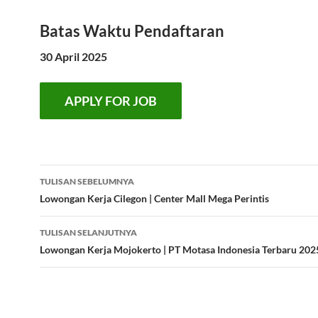
Batas Waktu Pendaftaran
30 April 2025
Navigasi
TULISAN SEBELUMNYA
Tulisan
Lowongan Kerja Cilegon | Center Mall Mega Perintis
TULISAN SELANJUTNYA
Lowongan Kerja Mojokerto | PT Motasa Indonesia Terbaru 202