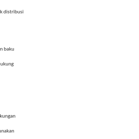
 distribusi
an baku
dukung
gkungan
gunakan