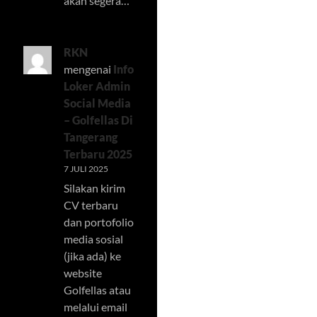
akan segera…
RKN
mengenai
Info
Loker Admin
Social Media
– Golfellas Di
Tangerang
Terbaru 2025
7 JULI 2025
Silakan kirim
CV terbaru
dan portofolio
media sosial
(jika ada) ke
website
Golfellas atau
melalui email