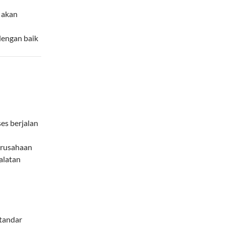
 akan
dengan baik
es berjalan
erusahaan
alatan
standar