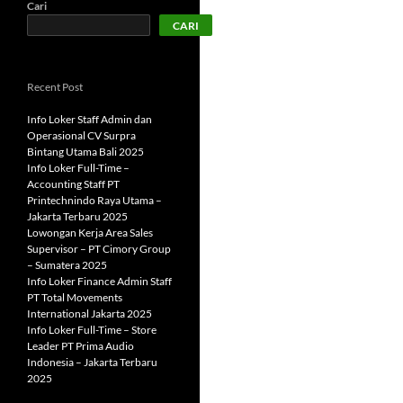
Cari
CARI
Recent Post
Info Loker Staff Admin dan
Operasional CV Surpra
Bintang Utama Bali 2025
Info Loker Full-Time –
Accounting Staff PT
Printechnindo Raya Utama –
Jakarta Terbaru 2025
Lowongan Kerja Area Sales
Supervisor – PT Cimory Group
– Sumatera 2025
Info Loker Finance Admin Staff
PT Total Movements
International Jakarta 2025
Info Loker Full-Time – Store
Leader PT Prima Audio
Indonesia – Jakarta Terbaru
2025