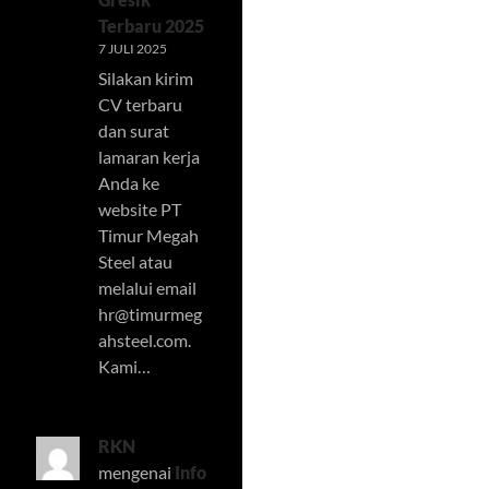
Terbaru 2025
7 JULI 2025
Silakan kirim
CV terbaru
dan surat
lamaran kerja
Anda ke
website PT
Timur Megah
Steel atau
melalui email
hr@timurmeg
ahsteel.com
.
Kami…
RKN
mengenai
Info