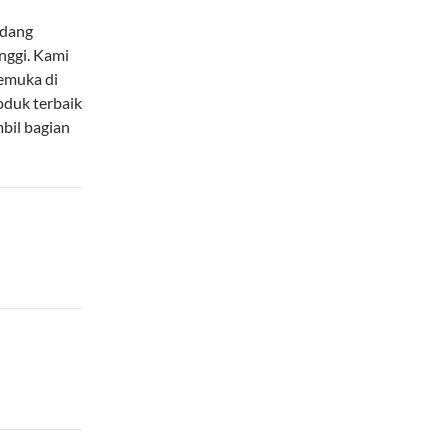
idang
nggi. Kami
emuka di
oduk terbaik
bil bagian