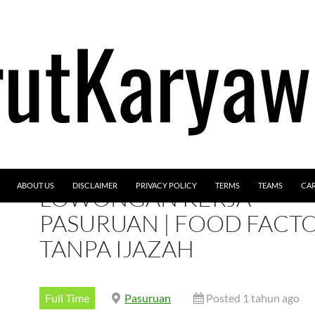
ABOUT US
DISCLAIMER
PRIVACY POLICY
TERMS
TEAMS
CA
LOWONGAN KERJA
PASURUAN | FOOD FACTO
TANPA IJAZAH
Full Time
Pasuruan
Posted 1 tahun ago