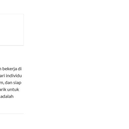
 bekerja di
ri individu
m, dan siap
arik untuk
adalah