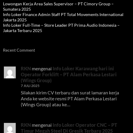
Lowongan Kerja Area Sales Supervisor – PT Cimory Group –
Sumatera 2025
Info Loker Finance Admin Staff PT Total Movements International
Jakarta 2025
Info Loker Full-Time – Store Leader PT Prima Audio Indonesia –
Jakarta Terbaru 2025
Recent Comment
RKN
mengenai
Info Loker Karawang hari ini
Operator Forklift – PT Alam Perkasa Lestari
(Wings Group)
7 JULI 2025
Silakan kirim CV terbaru dan surat lamaran kerja
Anda ke website resmi PT Alam Perkasa Lestari
(Wings Group) atau ke…
RKN
mengenai
Info Loker Operator CNC – PT
Timur Megah Steel Di Gresik Terbaru 2025