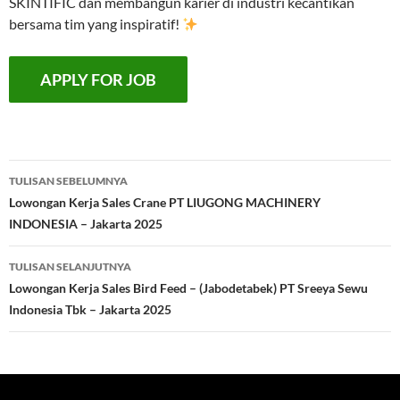
SKINTIFIC dan membangun karier di industri kecantikan
bersama tim yang inspiratif!
Navigasi
TULISAN SEBELUMNYA
Tulisan
Lowongan Kerja Sales Crane PT LIUGONG MACHINERY
INDONESIA – Jakarta 2025
TULISAN SELANJUTNYA
Lowongan Kerja Sales Bird Feed – (Jabodetabek) PT Sreeya Sewu
Indonesia Tbk – Jakarta 2025