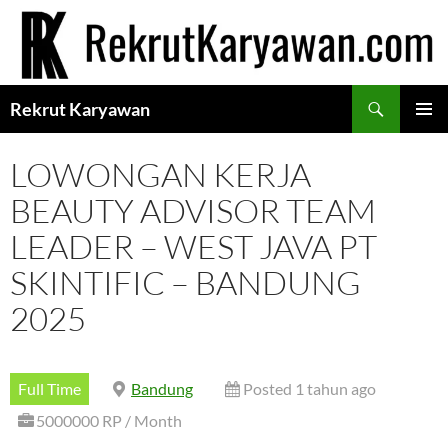
Langsung
ke
isi
Cari
Rekrut Karyawan
MENU
UTAMA
LOWONGAN KERJA
BEAUTY ADVISOR TEAM
LEADER – WEST JAVA PT
SKINTIFIC – BANDUNG
2025
Full Time
Bandung
Posted 1 tahun ago
5000000 RP / Month