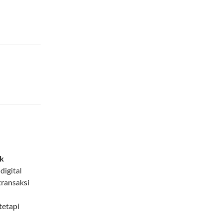
r
ik
igital
transaksi
 tetapi