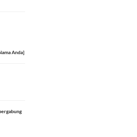
[Nama Anda]
 bergabung