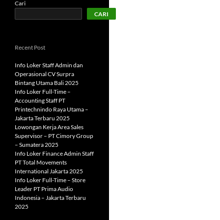
Cari
CARI
Recent Post
Info Loker Staff Admin dan
Operasional CV Surpra
Bintang Utama Bali 2025
Info Loker Full-Time –
Accounting Staff PT
Printechnindo Raya Utama –
Jakarta Terbaru 2025
Lowongan Kerja Area Sales
Supervisor – PT Cimory Group
– Sumatera 2025
Info Loker Finance Admin Staff
PT Total Movements
International Jakarta 2025
Info Loker Full-Time – Store
Leader PT Prima Audio
Indonesia – Jakarta Terbaru
2025