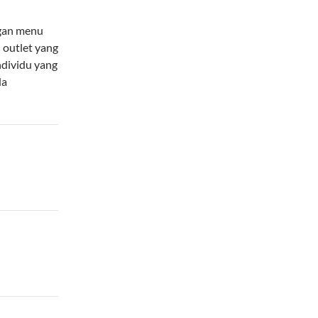
ngan menu
n outlet yang
ndividu yang
da