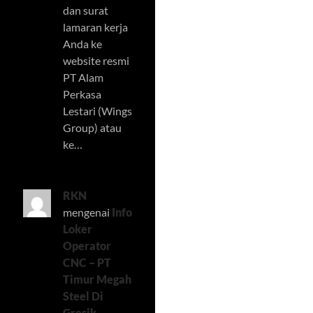
dan surat
lamaran kerja
Anda ke
website resmi
PT Alam
Perkasa
Lestari (Wings
Group) atau
ke…
RKN
mengenai
Info
Loker
Operator
CNC – PT
Timur Megah
Steel Di
Gresik