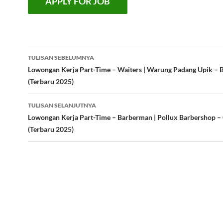
Navigasi
TULISAN SEBELUMNYA
Tulisan
Lowongan Kerja Part-Time – Waiters | Warung Padang Upik – 
(Terbaru 2025)
TULISAN SELANJUTNYA
Lowongan Kerja Part-Time – Barberman | Pollux Barbershop – 
(Terbaru 2025)