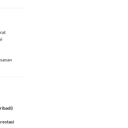
rat
pi
esanan
ribadi)
restasi