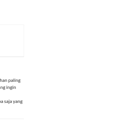
chan paling
ng ingin
pa saja yang