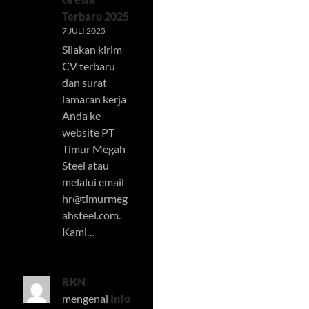
Terbaru 2025
7 JULI 2025
Silakan kirim
CV terbaru
dan surat
lamaran kerja
Anda ke
website PT
Timur Megah
Steel atau
melalui email
hr@timurmeg
ahsteel.com
.
Kami…
RKN
mengenai
Info