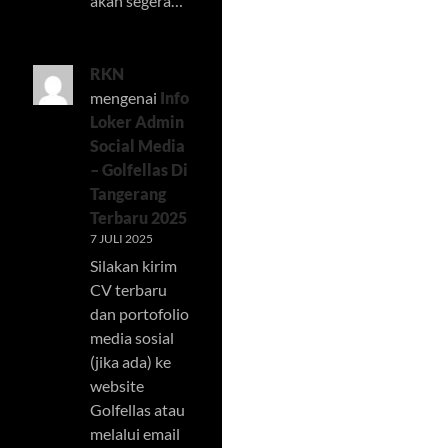
akan segera…
RKN
mengenai
Info
Loker Admin
Social Media
– Golfellas Di
Tangerang
Terbaru 2025
7 JULI 2025
Silakan kirim
CV terbaru
dan portofolio
media sosial
(jika ada) ke
website
Golfellas atau
melalui email