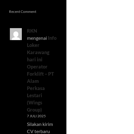
Recent Comment
RKN
mengenai
Info
Loker
Karawang
hari ini
Operator
Forklift – PT
Alam
Perkasa
Lestari
(Wings
Group)
7 JULI 2025
Silakan kirim
CV terbaru