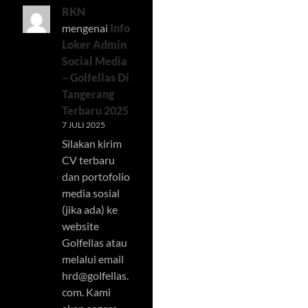
RKN
mengenai
Info
Loker Admin
Social Media
– Golfellas Di
Tangerang
Terbaru 2025
7 JULI 2025
Silakan kirim
CV terbaru
dan portofolio
media sosial
(jika ada) ke
website
Golfellas atau
melalui email
hrd@golfellas.
com
. Kami