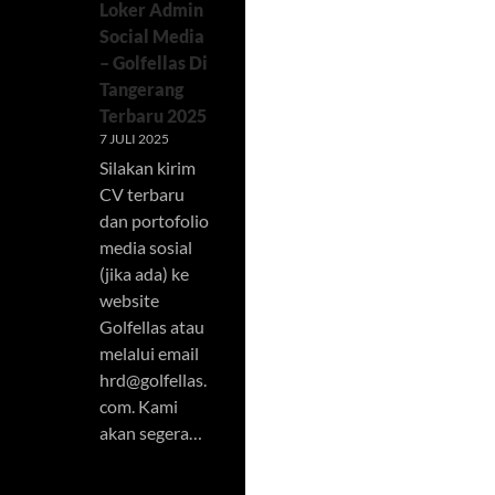
Loker Admin
Social Media
– Golfellas Di
Tangerang
Terbaru 2025
7 JULI 2025
Silakan kirim
CV terbaru
dan portofolio
media sosial
(jika ada) ke
website
Golfellas atau
melalui email
hrd@golfellas.
com
. Kami
akan segera…