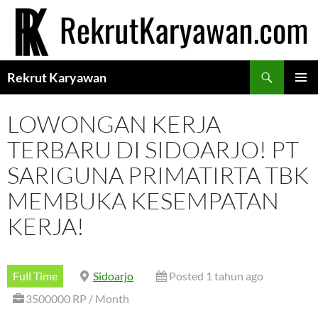
Langsung
ke
isi
Cari
Rekrut Karyawan
MENU
UTAMA
LOWONGAN KERJA
TERBARU DI SIDOARJO! PT
SARIGUNA PRIMATIRTA TBK
MEMBUKA KESEMPATAN
KERJA!
Full Time
Sidoarjo
Posted 1 tahun ago
3500000 RP / Month