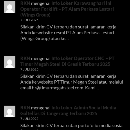
RKN
mengenai
Info Loker Karawang hari ini
Operator Forklift – PT Alam Perkasa Lestari
(Wings Group)
7 JULI 2025
Silakan kirim CV terbaru dan surat lamaran kerja
Anda ke website resmi PT Alam Perkasa Lestari
(Wings Group) atau ke…
RKN
mengenai
Info Loker Operator CNC – PT
Timur Megah Steel Di Gresik Terbaru 2025
7 JULI 2025
Silakan kirim CV terbaru dan surat lamaran kerja
Anda ke website PT Timur Megah Steel atau melalui
email
hr@timurmegahsteel.com
. Kami…
RKN
mengenai
Info Loker Admin Social Media –
Golfellas Di Tangerang Terbaru 2025
7 JULI 2025
Silakan kirim CV terbaru dan portofolio media sosial