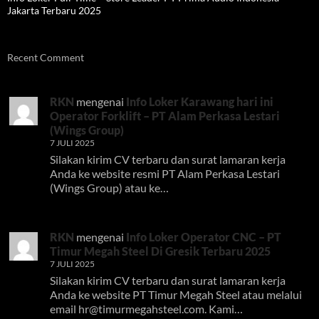
Jakarta Terbaru 2025
Recent Comment
RKN
mengenai
Info Loker Karawang hari ini
Operator Forklift – PT Alam Perkasa Lestari
(Wings Group)
7 JULI 2025
Silakan kirim CV terbaru dan surat lamaran kerja
Anda ke website resmi PT Alam Perkasa Lestari
(Wings Group) atau ke…
RKN
mengenai
Info Loker Operator CNC – PT
Timur Megah Steel Di Gresik Terbaru 2025
7 JULI 2025
Silakan kirim CV terbaru dan surat lamaran kerja
Anda ke website PT Timur Megah Steel atau melalui
email
hr@timurmegahsteel.com
. Kami…