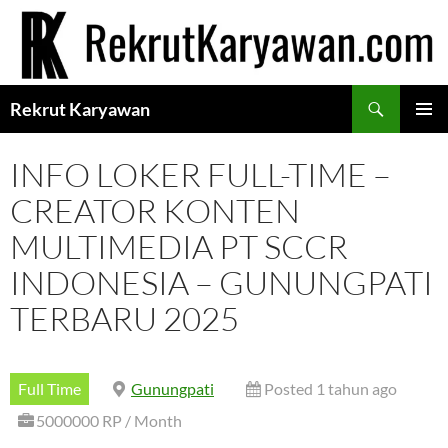
Langsung
ke
isi
Cari
Rekrut Karyawan
MENU
UTAMA
INFO LOKER FULL-TIME –
CREATOR KONTEN
MULTIMEDIA PT SCCR
INDONESIA – GUNUNGPATI
TERBARU 2025
Full Time
Gunungpati
Posted 1 tahun ago
5000000 RP / Month