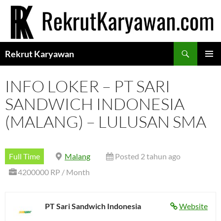
Langsung
ke
isi
Cari
Rekrut Karyawan
MENU
UTAMA
INFO LOKER – PT SARI
SANDWICH INDONESIA
(MALANG) – LULUSAN SMA
Full Time
Malang
Posted 2 tahun ago
4200000 RP / Month
PT Sari Sandwich Indonesia
Website