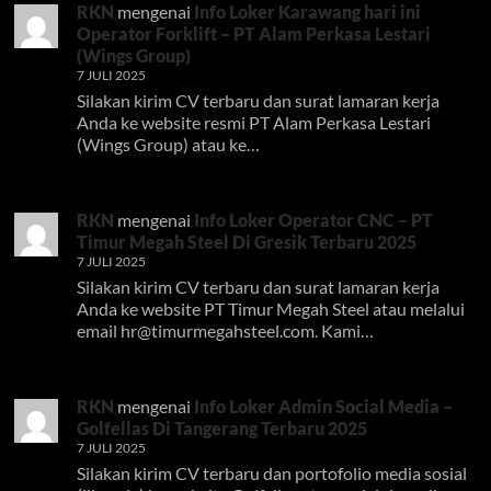
RKN
mengenai
Info Loker Karawang hari ini
Operator Forklift – PT Alam Perkasa Lestari
(Wings Group)
7 JULI 2025
Silakan kirim CV terbaru dan surat lamaran kerja
Anda ke website resmi PT Alam Perkasa Lestari
(Wings Group) atau ke…
RKN
mengenai
Info Loker Operator CNC – PT
Timur Megah Steel Di Gresik Terbaru 2025
7 JULI 2025
Silakan kirim CV terbaru dan surat lamaran kerja
Anda ke website PT Timur Megah Steel atau melalui
email
hr@timurmegahsteel.com
. Kami…
RKN
mengenai
Info Loker Admin Social Media –
Golfellas Di Tangerang Terbaru 2025
7 JULI 2025
Silakan kirim CV terbaru dan portofolio media sosial