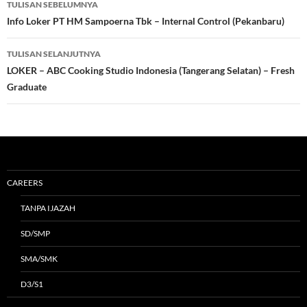
TULISAN SEBELUMNYA
Tulisan
Info Loker PT HM Sampoerna Tbk – Internal Control (Pekanbaru)
TULISAN SELANJUTNYA
LOKER – ABC Cooking Studio Indonesia (Tangerang Selatan) – Fresh
Graduate
CAREERS
TANPA IJAZAH
SD/SMP
SMA/SMK
D3/S1