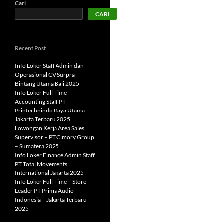
Cari
CARI
Recent Post
Info Loker Staff Admin dan
Operasional CV Surpra
Bintang Utama Bali 2025
Info Loker Full-Time –
Accounting Staff PT
Printechnindo Raya Utama –
Jakarta Terbaru 2025
Lowongan Kerja Area Sales
Supervisor – PT Cimory Group
– Sumatera 2025
Info Loker Finance Admin Staff
PT Total Movements
International Jakarta 2025
Info Loker Full-Time – Store
Leader PT Prima Audio
Indonesia – Jakarta Terbaru
2025