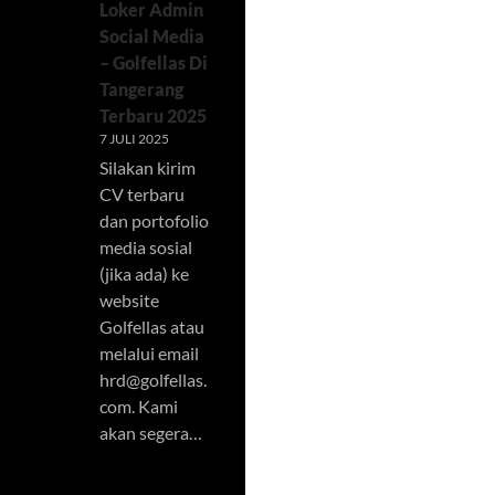
Loker Admin
Social Media
– Golfellas Di
Tangerang
Terbaru 2025
7 JULI 2025
Silakan kirim
CV terbaru
dan portofolio
media sosial
(jika ada) ke
website
Golfellas atau
melalui email
hrd@golfellas.
com
. Kami
akan segera…