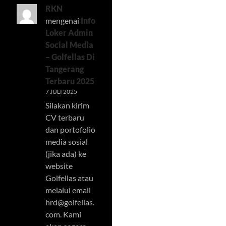
RKN
mengenai
Info
Loker Admin
Social Media
– Golfellas Di
Tangerang
Terbaru 2025
7 JULI 2025
Silakan kirim
CV terbaru
dan portofolio
media sosial
(jika ada) ke
website
Golfellas atau
melalui email
hrd@golfellas.
com
. Kami