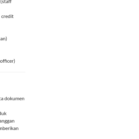
(staff
 credit
kan)
officer)
rta dokumen
duk
langgan
emberikan