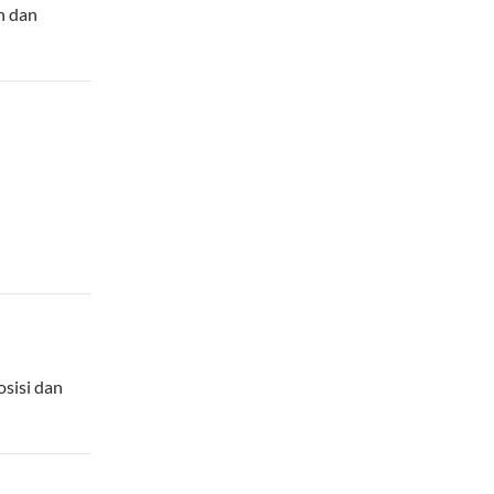
n dan
osisi dan