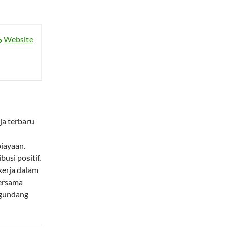
Website
a terbaru
biayaan.
usi positif,
kerja dalam
bersama
ngundang