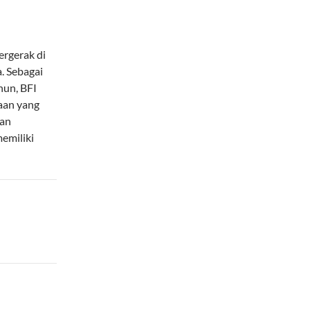
ergerak di
. Sebagai
hun, BFI
aan yang
dan
emiliki