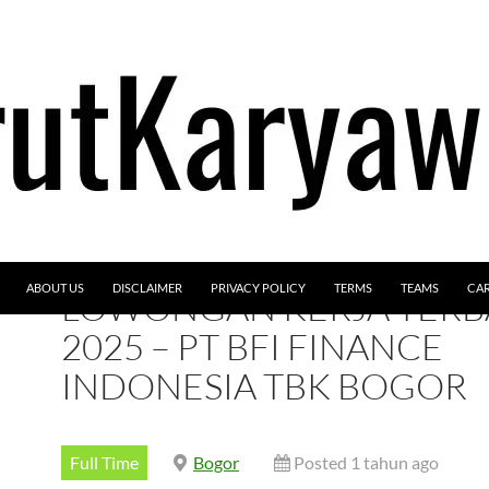
ABOUT US
DISCLAIMER
PRIVACY POLICY
TERMS
TEAMS
CA
LOWONGAN KERJA TER
2025 – PT BFI FINANCE
INDONESIA TBK BOGOR
Full Time
Bogor
Posted 1 tahun ago