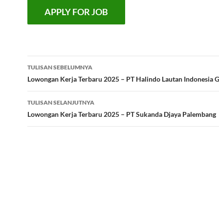
Navigasi
TULISAN SEBELUMNYA
Tulisan
Lowongan Kerja Terbaru 2025 – PT Halindo Lautan Indonesia G
TULISAN SELANJUTNYA
Lowongan Kerja Terbaru 2025 – PT Sukanda Djaya Palembang