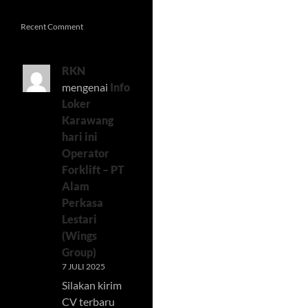
Recent Comment
RKN
mengenai
Info
Loker
Karawang
hari ini
Operator
Forklift – PT
Alam
Perkasa
Lestari
(Wings
Group)
7 JULI 2025
Silakan kirim
CV terbaru