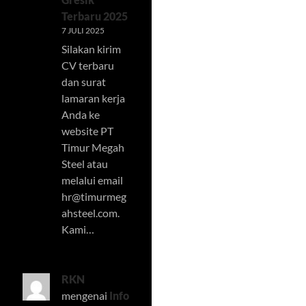
Terbaru 2025
7 JULI 2025
Silakan kirim
CV terbaru
dan surat
lamaran kerja
Anda ke
website PT
Timur Megah
Steel atau
melalui email
hr@timurmeg
ahsteel.com
.
Kami…
RKN
mengenai
Info