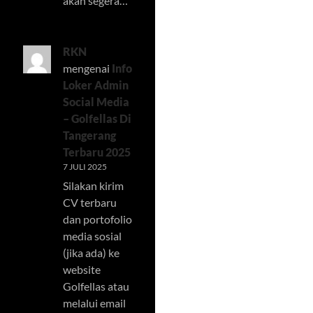
akan segera…
RKN
mengenai
Info
Loker Admin
Social Media
– Golfellas Di
Tangerang
Terbaru 2025
7 JULI 2025
Silakan kirim
CV terbaru
dan portofolio
media sosial
(jika ada) ke
website
Golfellas atau
melalui email