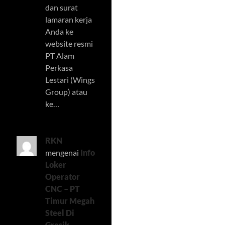
dan surat
lamaran kerja
Anda ke
website resmi
PT Alam
Perkasa
Lestari (Wings
Group) atau
ke…
RKN
mengenai
Info
Loker
Operator
CNC – PT
Timur Megah
Steel Di
Gresik